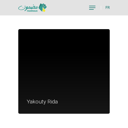
FR
Hit enter to search or ESC to close
Je suis un particu
Je suis un
Yakouty Rida
commerçant
Trouver un point