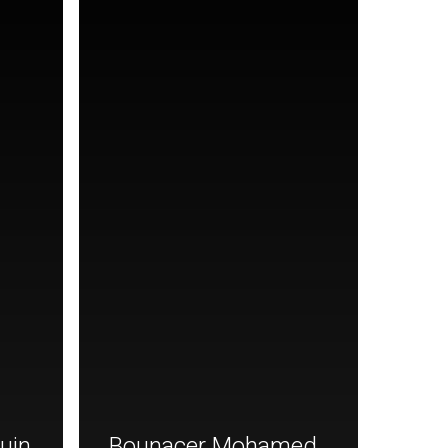
uin
Bounacer Mohamed