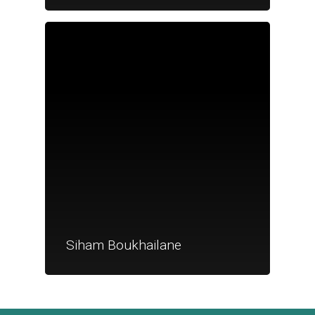
Je suis un
commerçant
Trouver un point
vente
Nouveautés
Siham Boukhailane