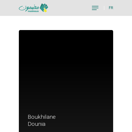
FR
Hit enter to search or ESC to close
Boukhilane
Je suis un particu
Dounia