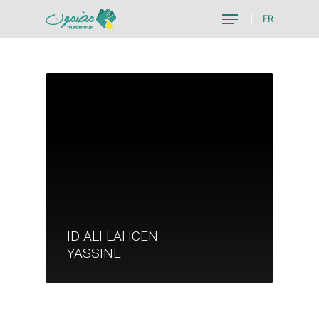
FR
Hit enter to search or ESC to close
Je suis un particu
ID ALI LAHCEN
Je suis un
YASSINE
commerçant
Trouver un point