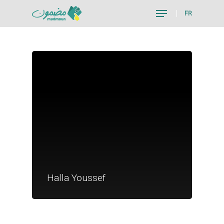
FR
Hit enter to search or ESC to close
Je suis un particu
Je suis un
Halla Youssef
commerçant
Trouver un point