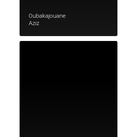
Oubakajouane
Aziz
Je suis un particu
Je suis un
commerçant
Trouver un point
vente
Nouveautés