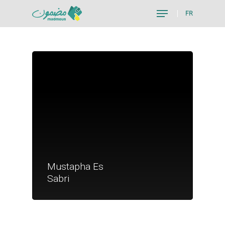
FR
Hit enter to search or ESC to close
Je suis un particu
Mustapha Es
Je suis un
Sabri
commerçant
Trouver un point