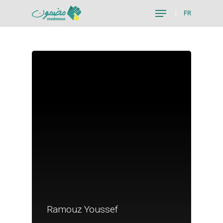
FR
Hit enter to search or ESC to close
Je suis un particu
Ramouz Youssef