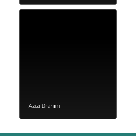
Je suis un
commerçant
Trouver un point
vente
Nouveautés
Azizi Brahim