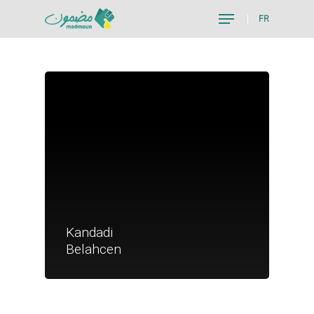
FR
Hit enter to search or ESC to close
Je suis un particu
Kandadi
Je suis un
Belahcen
commerçant
Trouver un point