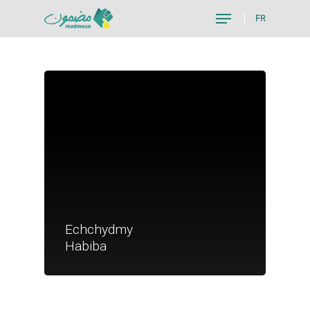
FR
Hit enter to search or ESC to close
Je suis un particu
Echchydmy
Je suis un
Habiba
commerçant
Trouver un point