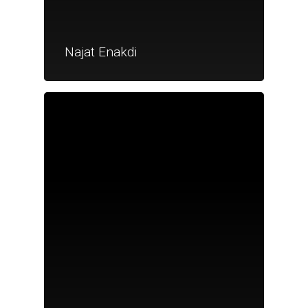
Najat Enakdi
Je suis un particu
Je suis un
commerçant
Trouver un point
vente
Nouveautés