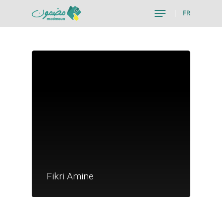
FR
Hit enter to search or ESC to close
Je suis un particu
Je suis un
Fikri Amine
commerçant
Trouver un point