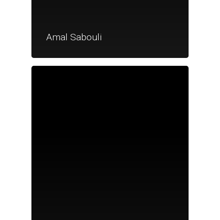
Amal Sabouli
Je suis un particu
Je suis un
commerçant
Trouver un point
vente
Nouveautés