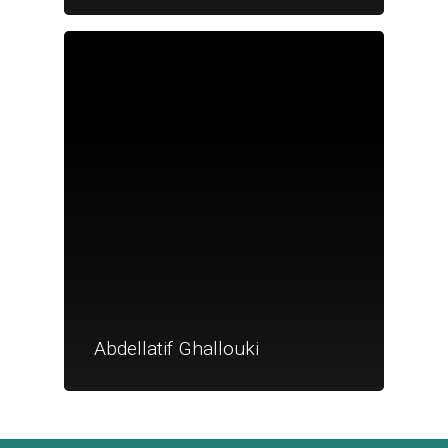
Je suis un
commerçant
Trouver un point
vente
Nouveautés
Abdellatif Ghallouki