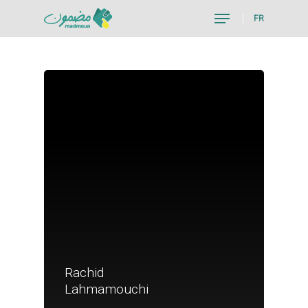
FR
Hit enter to search or ESC to close
Rachid
Je suis un particu
Lahmamouchi