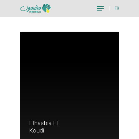
FR
Hit enter to search or ESC to close
Elhasbia El
Je suis un particu
Koudi