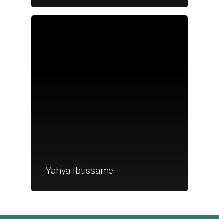
Je suis un
commerçant
Trouver un point
vente
Nouveautés
Yahya Ibtissame