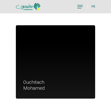
FR
Hit enter to search or ESC to close
Je suis un particu
Ouchitach
Je suis un
Mohamed
commerçant
Trouver un point