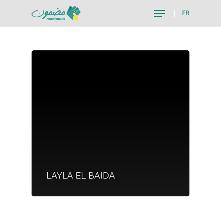
FR
Hit enter to search or ESC to close
Je suis un particu
Je suis un
LAYLA EL BAIDA
commerçant
Trouver un point