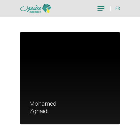
FR
Hit enter to search or ESC to close
Je suis un particu
Mohamed
Je suis un
Zghaidi
commerçant
Trouver un point