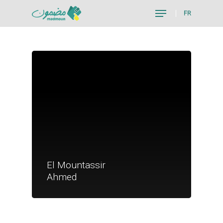
FR
Hit enter to search or ESC to close
Je suis un particu
El Mountassir
Je suis un
Ahmed
commerçant
Trouver un point