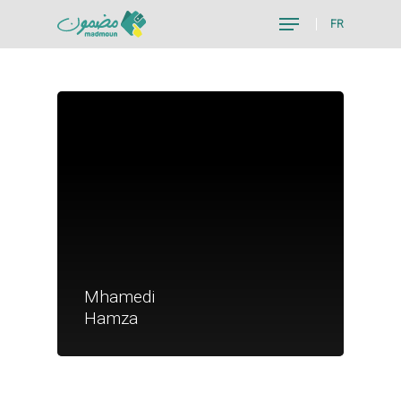
FR
Hit enter to search or ESC to close
Je suis un particu
Mhamedi
Je suis un
Hamza
commerçant
Trouver un point