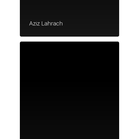
Aziz Lahrach
Je suis un particu
Je suis un
commerçant
Trouver un point
vente
Nouveautés