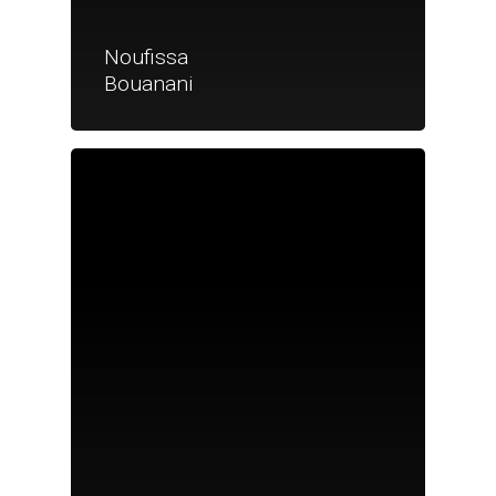
Noufissa
Bouanani
Je suis un particu
Je suis un
commerçant
Trouver un point
vente
Nouveautés