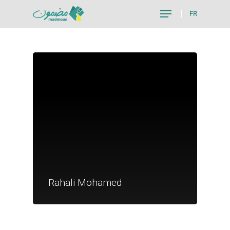
FR
Hit enter to search or ESC to close
Je suis un particu
Je suis un
Rahali Mohamed
commerçant
Trouver un point