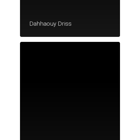
Dahhaouy Driss
Je suis un particu
Je suis un
commerçant
Trouver un point
vente
Nouveautés