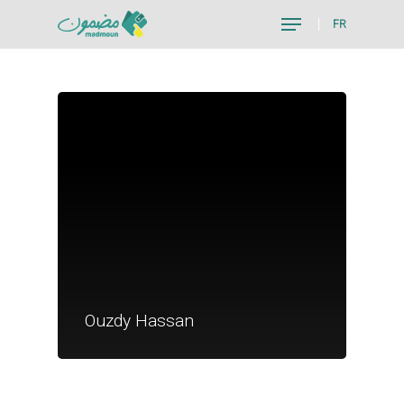
FR
Hit enter to search or ESC to close
Je suis un particu
Je suis un
Ouzdy Hassan
commerçant
Trouver un point