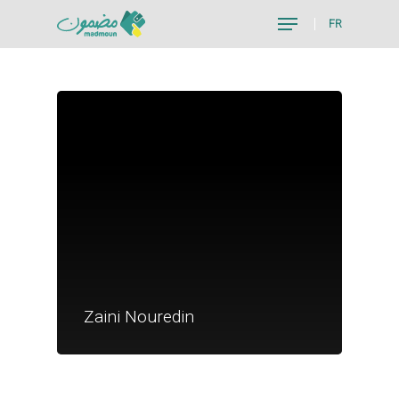
FR
Hit enter to search or ESC to close
Je suis un particu
Je suis un
Zaini Nouredin
commerçant
Trouver un point