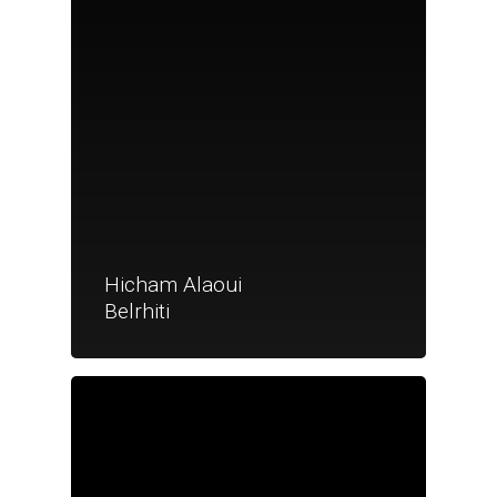
Hicham Alaoui
Belrhiti
Je suis un particu