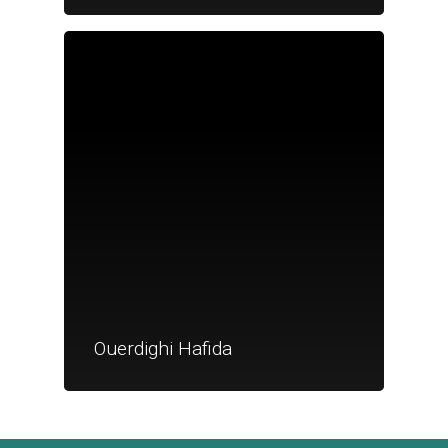
Je suis un
commerçant
Trouver un point
vente
Nouveautés
Ouerdighi Hafida