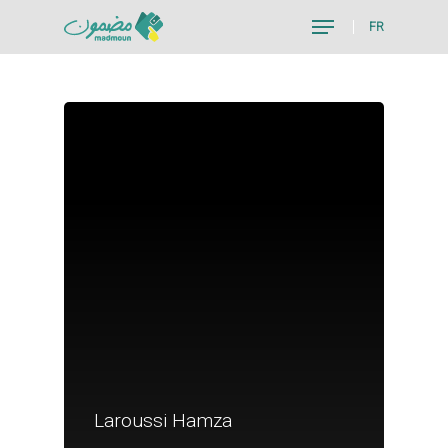
FR
Hit enter to search or ESC to close
Je suis un particu
Laroussi Hamza