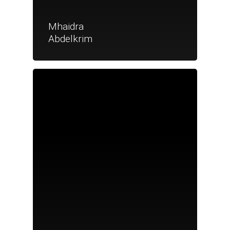
Mhaidra
Abdelkrim
Je suis un particu
Je suis un
commerçant
Trouver un point
vente
Nouveautés