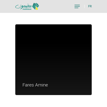
FR
Hit enter to search or ESC to close
Je suis un particu
Je suis un
Fares Amine
commerçant
Trouver un point