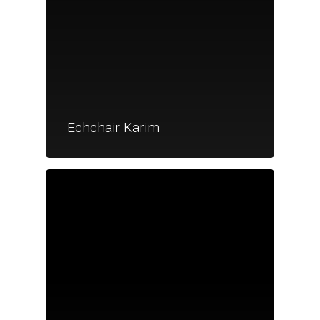
Echchair Karim
Je suis un particu
Je suis un
commerçant
Trouver un point
vente