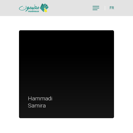
FR
Hit enter to search or ESC to close
Je suis un particu
Hammadi
Je suis un
Samira
commerçant
Trouver un point