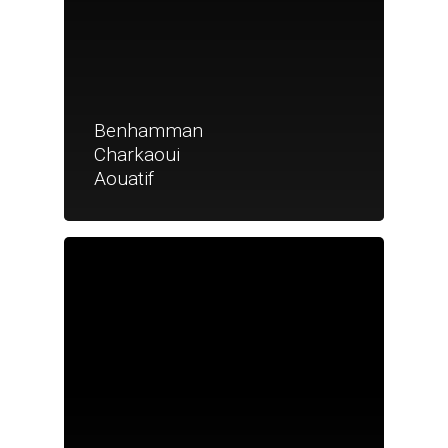
Benhamman
Charkaoui
Aouatif
Je suis un particu
Je suis un
commerçant
Trouver un point
vente