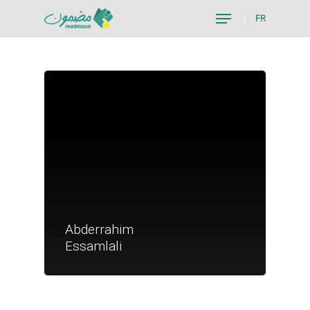
FR
Hit enter to search or ESC to close
Je suis un particu
Abderrahim
Je suis un
Essamlali
commerçant
Trouver un point