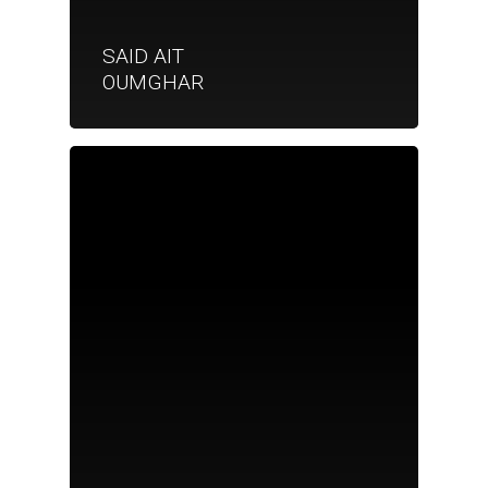
SAID AIT
OUMGHAR
Je suis un particu
Je suis un
commerçant
Trouver un point
vente
Nouveautés