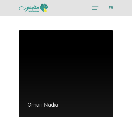
FR
Hit enter to search or ESC to close
Je suis un particu
Je suis un
Omari Nadia
commerçant
Trouver un point