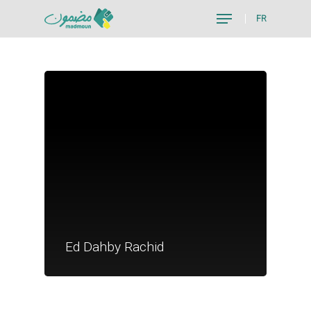
FR
Hit enter to search or ESC to close
Je suis un particu
Je suis un
Ed Dahby Rachid
commerçant
Trouver un point