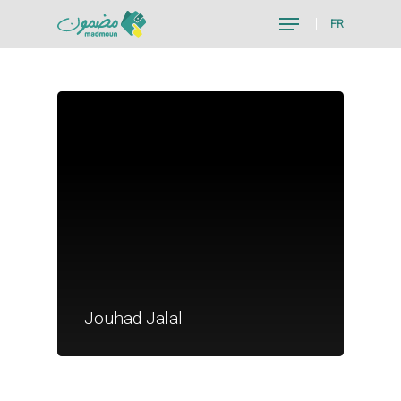
FR
Hit enter to search or ESC to close
Je suis un particu
Je suis un
Jouhad Jalal
commerçant
Trouver un point