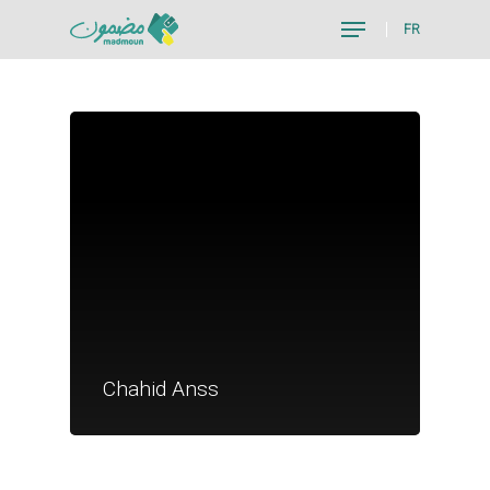
FR
Hit enter to search or ESC to close
Je suis un particu
Je suis un
Chahid Anss
commerçant
Trouver un point