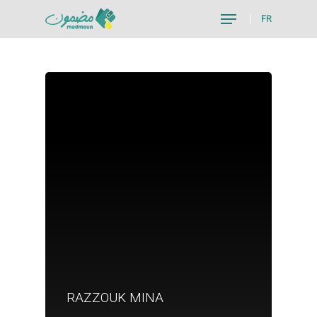
FR
Hit enter to search or ESC to close
Je suis un particu
RAZZOUK MINA