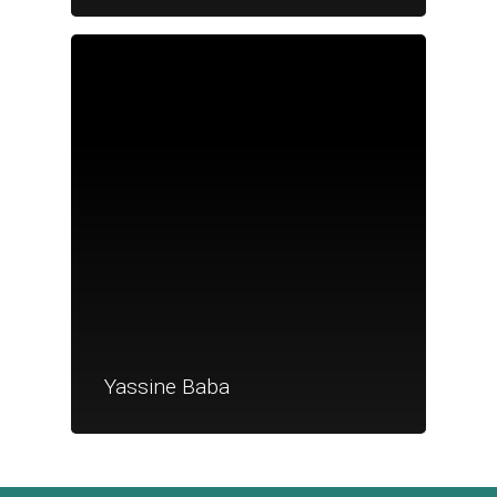
Je suis un
commerçant
Trouver un point
vente
Nouveautés
Yassine Baba