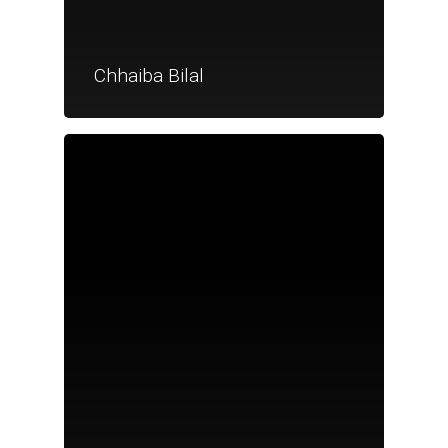
Chhaiba Bilal
Je suis un particu
Je suis un
commerçant
Trouver un point
vente
Nouveautés