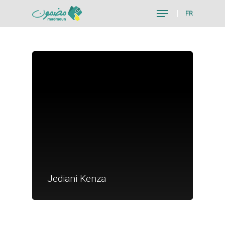
FR
Hit enter to search or ESC to close
Je suis un particu
Je suis un
Jediani Kenza
commerçant
Trouver un point