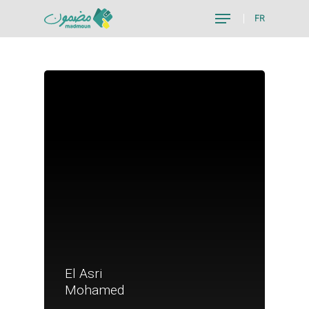
FR
Hit enter to search or ESC to close
El Asri
Je suis un particu
Mohamed