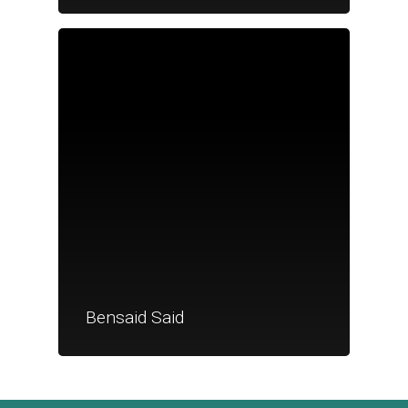
Je suis un
commerçant
Trouver un point
vente
Nouveautés
Bensaid Said