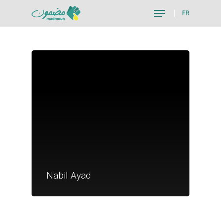
FR
Hit enter to search or ESC to close
Je suis un particu
Je suis un
Nabil Ayad
commerçant
Trouver un point