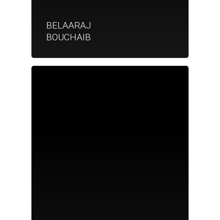
BELAARAJ
BOUCHAIB
Je suis un particu
Je suis un
commerçant
Trouver un point
vente
Nouveautés