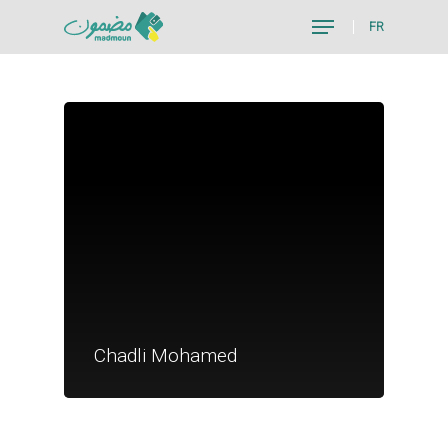
FR
Hit enter to search or ESC to close
Je suis un particu
Je suis un
Chadli Mohamed
commerçant
Trouver un point