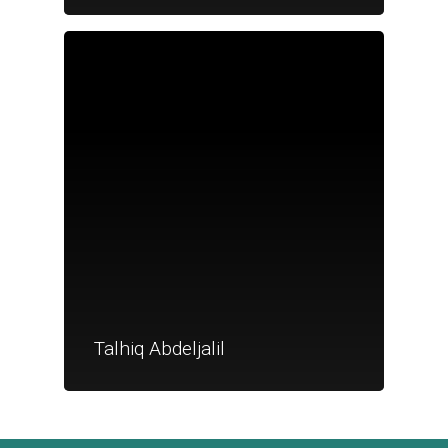
Je suis un
commerçant
Trouver un point
vente
Nouveautés
Talhiq Abdeljalil