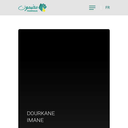
FR
Hit enter to search or ESC to close
DOURKANE
Je suis un particu
IMANE