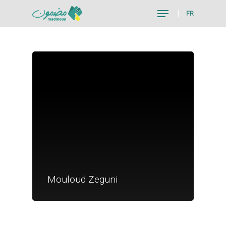
FR
Hit enter to search or ESC to close
Je suis un particu
Je suis un
Mouloud Zeguni
commerçant
Trouver un point