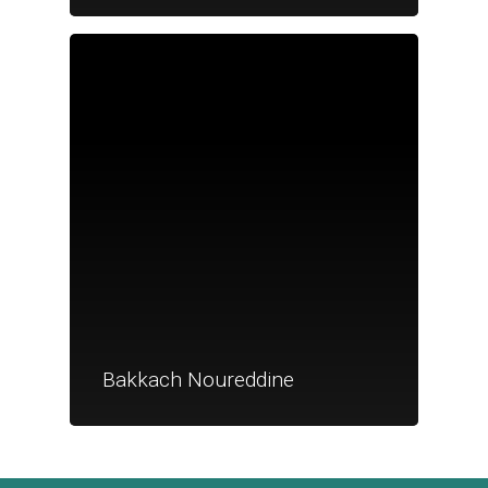
Je suis un
commerçant
Trouver un point
vente
Nouveautés
Bakkach Noureddine