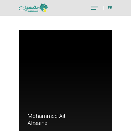
FR
Hit enter to search or ESC to close
Mohammed Ait
Je suis un particu
Ahsaine