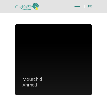
FR
Hit enter to search or ESC to close
Je suis un particu
Mourchid
Je suis un
Ahmed
commerçant
Trouver un point